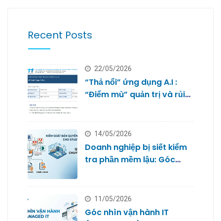
Recent Posts
22/05/2026
“Thả nổi” ứng dụng A.I :
“Điểm mù” quản trị và rủi
ro bảo mật dữ liệu của
doanh nghiệp nhỏ
14/05/2026
Doanh nghiệp bị siết kiểm
tra phần mềm lậu: Góc
nhìn từ Quản trị IT cho
Studio
11/05/2026
Góc nhìn vận hành IT