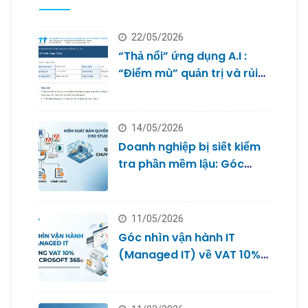
22/05/2026
“Thả nổi” ứng dụng A.I :
“Điểm mù” quản trị và rủi
ro bảo mật dữ liệu của
doanh nghiệp nhỏ
14/05/2026
Doanh nghiệp bị siết kiểm
tra phần mềm lậu: Góc
nhìn từ Quản trị IT cho
Studio
11/05/2026
Góc nhìn vận hành IT
(Managed IT) về VAT 10%
với Microsoft 365