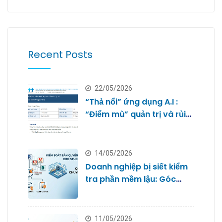
Recent Posts
22/05/2026
“Thả nổi” ứng dụng A.I :
“Điểm mù” quản trị và rủi
ro bảo mật dữ liệu của
doanh nghiệp nhỏ
14/05/2026
Doanh nghiệp bị siết kiểm
tra phần mềm lậu: Góc
nhìn từ Quản trị IT cho
Studio
11/05/2026