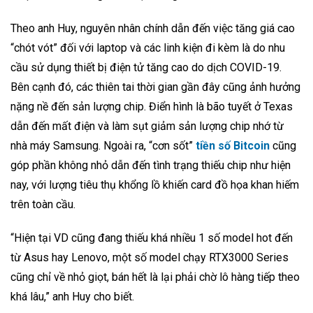
Theo anh Huy, nguyên nhân chính dẫn đến việc tăng giá cao
“chót vót” đối với laptop và các linh kiện đi kèm là do nhu
cầu sử dụng thiết bị điện tử tăng cao do dịch COVID-19.
Bên cạnh đó, các thiên tai thời gian gần đây cũng ảnh hưởng
nặng nề đến sản lượng chip. Điển hình là bão tuyết ở Texas
dẫn đến mất điện và làm sụt giảm sản lượng chip nhớ từ
nhà máy Samsung. Ngoài ra, “cơn sốt”
tiền số Bitcoin
cũng
góp phần không nhỏ dẫn đến tình trạng thiếu chip như hiện
nay, với lượng tiêu thụ khổng lồ khiến card đồ họa khan hiếm
trên toàn cầu.
“Hiện tại VD cũng đang thiếu khá nhiều 1 số model hot đến
từ Asus hay Lenovo, một số model chạy RTX3000 Series
cũng chỉ về nhỏ giọt, bán hết là lại phải chờ lô hàng tiếp theo
khá lâu,” anh Huy cho biết.