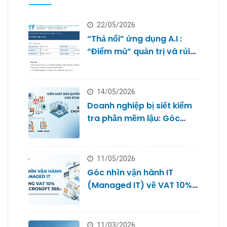
22/05/2026
“Thả nổi” ứng dụng A.I :
“Điểm mù” quản trị và rủi
ro bảo mật dữ liệu của
doanh nghiệp nhỏ
14/05/2026
Doanh nghiệp bị siết kiểm
tra phần mềm lậu: Góc
nhìn từ Quản trị IT cho
Studio
11/05/2026
Góc nhìn vận hành IT
(Managed IT) về VAT 10%
với Microsoft 365
11/03/2026