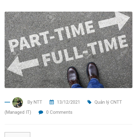
By
NTT
13/12/2021
Quản lý CNTT
(Managed IT)
0
Comments