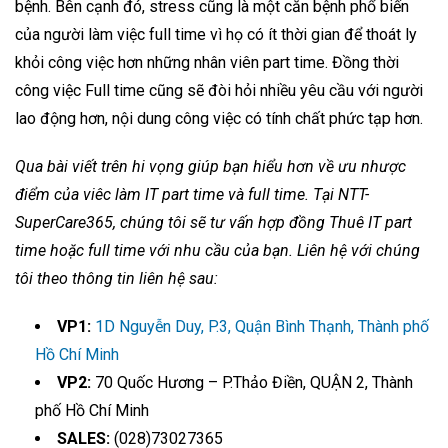
bệnh. Bên cạnh đó, stress cũng là một căn bệnh phổ biến
của người làm việc full time vì họ có ít thời gian để thoát ly
khỏi công việc hơn những nhân viên part time. Đồng thời
công việc Full time cũng sẽ đòi hỏi nhiều yêu cầu với người
lao động hơn, nội dung công việc có tính chất phức tạp hơn.
Qua bài viết trên hi vọng giúp bạn hiểu hơn về ưu nhược
điểm của viêc làm IT part time và full time. Tại NTT-
SuperCare365, chúng tôi sẽ tư vấn hợp đồng Thuê IT part
time hoặc full time với nhu cầu của bạn. Liên hệ với chúng
tôi theo thông tin liên hệ sau:
VP1:
1D Nguyễn Duy, P.3, Quận Bình Thạnh, Thành phố
Hồ Chí Minh
VP2:
70 Quốc Hương – P.Thảo Điền, QUẬN 2, Thành
phố Hồ Chí Minh
SALES:
(028)73027365