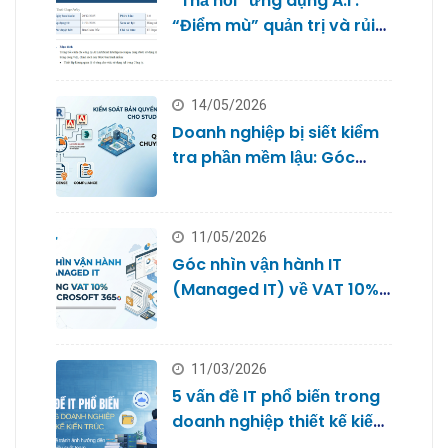
“Thả nổi” ứng dụng A.I :
“Điểm mù” quản trị và rủi
ro bảo mật dữ liệu của
doanh nghiệp nhỏ
14/05/2026
Doanh nghiệp bị siết kiểm
tra phần mềm lậu: Góc
nhìn từ Quản trị IT cho
Studio
11/05/2026
Góc nhìn vận hành IT
(Managed IT) về VAT 10%
với Microsoft 365
11/03/2026
5 vấn đề IT phổ biến trong
doanh nghiệp thiết kế kiến
trúc