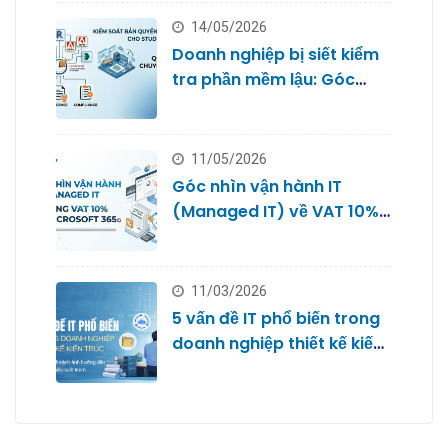
14/05/2026
Doanh nghiệp bị siết kiểm
tra phần mềm lậu: Góc
nhìn từ Quản trị IT cho
Studio
11/05/2026
Góc nhìn vận hành IT
(Managed IT) về VAT 10%
với Microsoft 365
11/03/2026
5 vấn đề IT phổ biến trong
doanh nghiệp thiết kế kiến
trúc