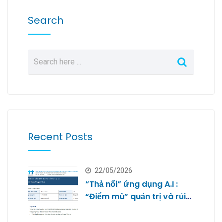
Search
Recent Posts
22/05/2026
“Thả nổi” ứng dụng A.I :
“Điểm mù” quản trị và rủi
ro bảo mật dữ liệu của
doanh nghiệp nhỏ