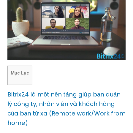
Mục Lục
Bitrix24 là một nền tảng giúp bạn quản
lý công ty, nhân viên và khách hàng
của bạn từ xa (Remote work/Work from
home)